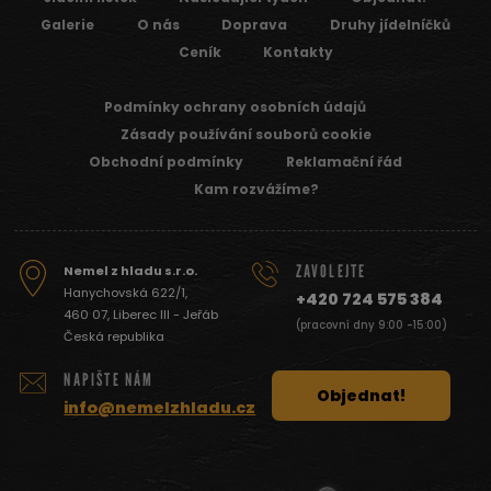
Galerie
O nás
Doprava
Druhy jídelníčků
Ceník
Kontakty
Podmínky ochrany osobních údajů
Zásady používání souborů cookie
Obchodní podmínky
Reklamační řád
Kam rozvážíme?
ZAVOLEJTE
Nemel z hladu s.r.o.
Hanychovská 622/1,
+420 724 575 384
460 07, Liberec III - Jeřáb
(pracovní dny 9:00 -15:00)
Česká republika
NAPIŠTE NÁM
Objednat!
info@nemelzhladu.cz