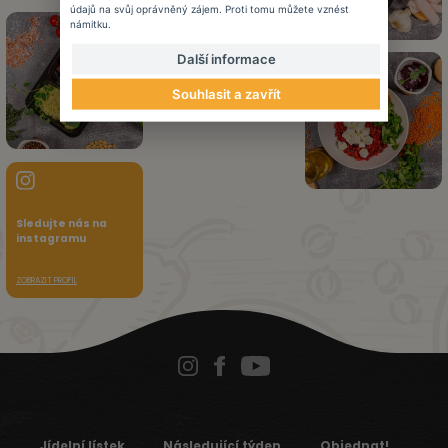
údajů na svůj oprávněný zájem. Proti tomu můžete vznést
námitku.
Další informace
Souhlasit a zavřít
Sledujte nás na
instagramu
ZOBRAZIT PROFIL
Jídelní lístek
Následující týden
Objednat!