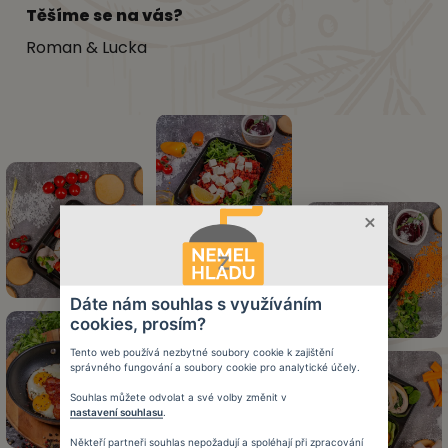
Těšíme se na vás?
Roman & Lucka
Dáte nám souhlas s využíváním
cookies, prosím?
Tento web používá nezbytné soubory cookie k zajištění
správného fungování a soubory cookie pro analytické účely.
Souhlas můžete odvolat a své volby změnit v
nastavení souhlasu
.
Někteří partneři souhlas nepožadují a spoléhají při zpracování