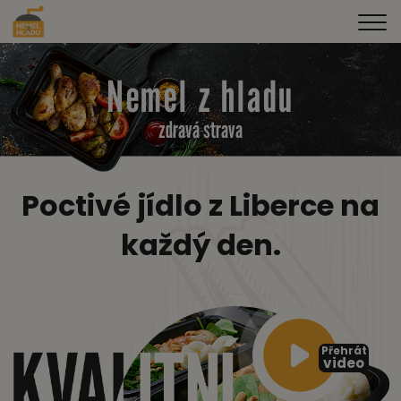
Nemel z hladu
zdravá strava
Poctivé jídlo z Liberce na
každý den.
Přehrát
video