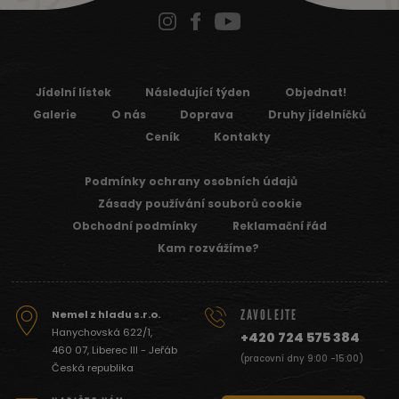
Jídelní lístek
Následující týden
Objednat!
Galerie
O nás
Doprava
Druhy jídelníčků
Ceník
Kontakty
Podmínky ochrany osobních údajů
Zásady používání souborů cookie
Obchodní podmínky
Reklamační řád
Kam rozvážíme?
ZAVOLEJTE
Nemel z hladu s.r.o.
Hanychovská 622/1,
+420 724 575 384
460 07, Liberec III - Jeřáb
(pracovní dny 9:00 -15:00)
Česká republika