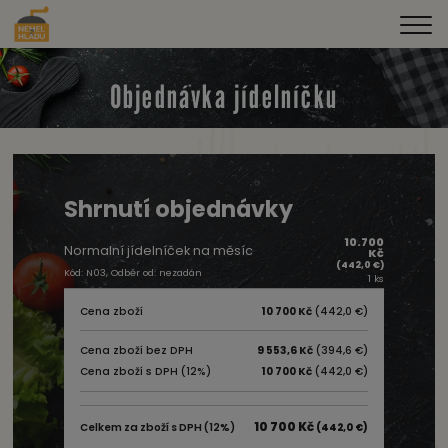
Objednávka jídelníčku
Shrnutí objednávky
10.700
Normalní jídelníček na měsíc
Kč
(442,0 €)
Kód: N03, Odběr od: nezadán
1 ks
Cena zboží
10 700 Kč
(442,0 €)
Cena zboží bez DPH
9 553,6 Kč
(394,6 €)
Cena zboží s DPH (12%)
10 700 Kč
(442,0 €)
10 700 Kč
Celkem za zboží s DPH (12%)
(442,0 €)