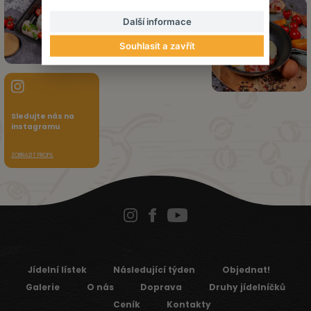
Další informace
Souhlasit a zavřít
Sledujte nás na
instagramu
ZOBRAZIT PROFIL
Jídelní lístek
Následující týden
Objednat!
Galerie
O nás
Doprava
Druhy jídelníčků
Ceník
Kontakty