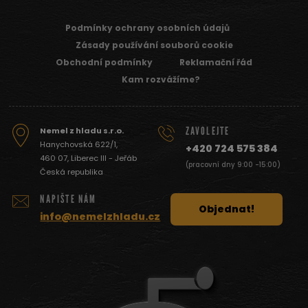
Podmínky ochrany osobních údajů
Zásady používání souborů cookie
Obchodní podmínky
Reklamační řád
Kam rozvážíme?
ZAVOLEJTE
Nemel z hladu s.r.o.
Hanychovská 622/1,
+420 724 575 384
460 07, Liberec III - Jeřáb
(pracovní dny 9:00 -15:00)
Česká republika
NAPIŠTE NÁM
Objednat!
info@nemelzhladu.cz