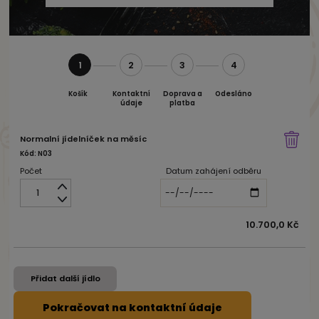
1
2
3
4
Košík
Kontaktní
Doprava a
Odesláno
údaje
platba
Normalní jídelníček na měsíc
Kód: N03
Počet
Datum zahájení odběru
10.700,0 Kč
Přidat další jídlo
Pokračovat na kontaktní údaje