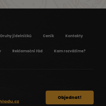
Druhy jídelníčků
Ceník
Kontakty
y
Reklamační řád
Kam rozvážíme?
Objednat!
hladu.cz