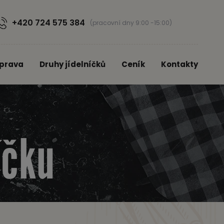
+420 724 575 384
(pracovní dny 9:00 -15:00)
prava
Druhy jídelníčků
Ceník
Kontakty
íčku