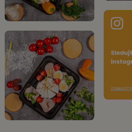
Sleduj
insta
ZOBRAZIT P