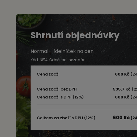
Shrnutí objednávky
Normal+ jídelníček na den
Kód: NP14, Odběr od: nezadán
Cena zboží
600 Kč
(24
Cena zboží bez DPH
535,7 Kč
(22
Cena zboží s DPH (12%)
600 Kč
(24
600 Kč
Celkem za zboží s DPH (12%)
(24