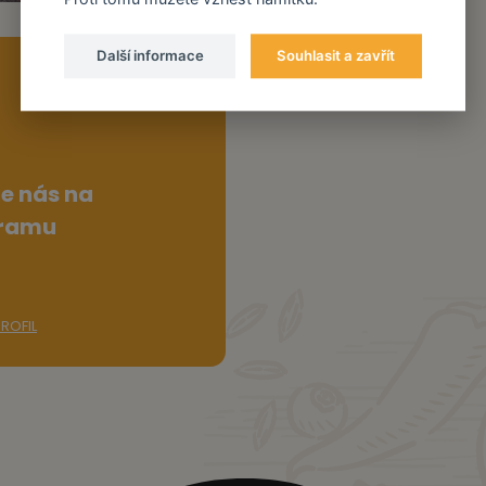
Další informace
Souhlasit a zavřít
te nás na
gramu
ROFIL