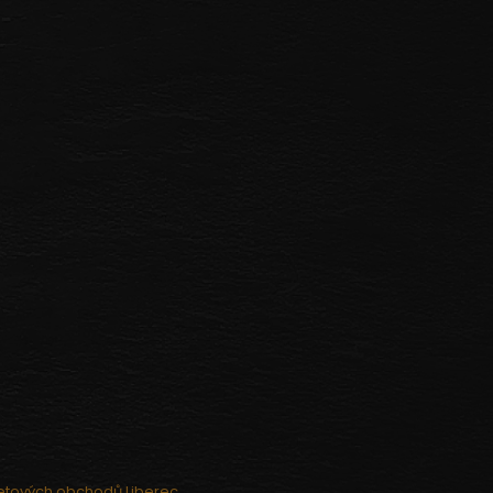
netových obchodů Liberec