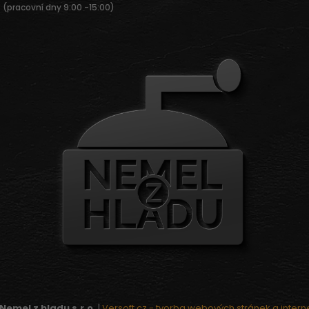
(pracovní dny 9:00 -15:00)
Nemel z hladu s.r.o.
|
Versoft.cz - tvorba webových stránek a inter