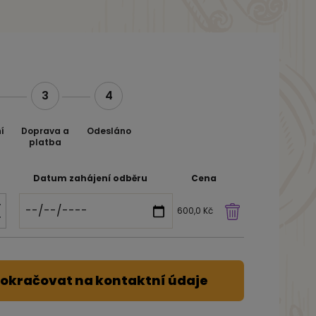
3
4
í
Doprava a
Odesláno
platba
Datum zahájení odběru
Cena
600,0 Kč
okračovat na kontaktní údaje