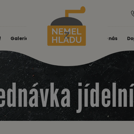
!
Galerie
O nás
Do
ednávka jídeln