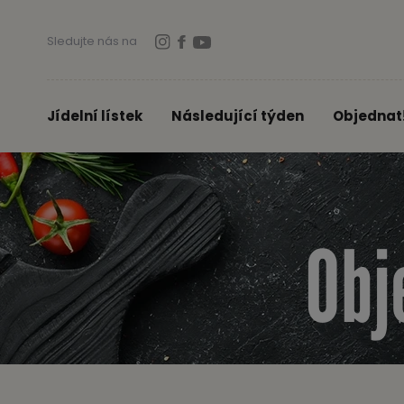
Sledujte nás na
Jídelní lístek
Následující týden
Objednat
Obj