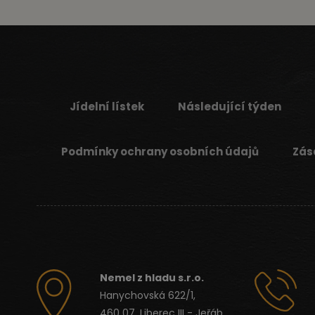
Jídelní lístek
Následující týden
Podmínky ochrany osobních údajů
Zás
Nemel z hladu s.r.o.
Hanychovská 622/1,
460 07, Liberec III - Jeřáb