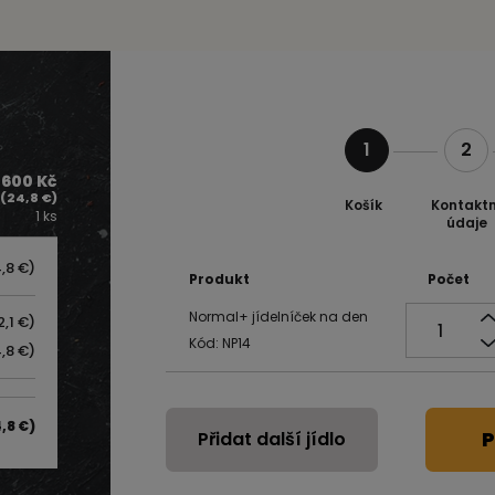
1
2
600 Kč
(24,8 €)
Košík
Kontaktn
1 ks
údaje
,8 €)
Produkt
Počet
Normal+ jídelníček na den
,1 €)
Kód: NP14
,8 €)
,8 €)
P
Přidat další jídlo