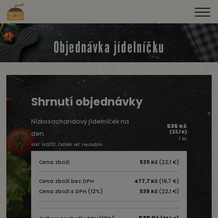
Objednávka jídelníčku
Shrnutí objednávky
Nízkosacharidový jídelníček na
535 Kč
(22,1 €)
den
1 ks
Kód: NS012, Odběr od: nezadán
Cena zboží
535 Kč
(22,1 €)
Cena zboží bez DPH
477,7 Kč
(19,7 €)
Cena zboží s DPH (12%)
535 Kč
(22,1 €)