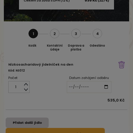
535 Kč
Celkem za zboží s DPH (12%)
(22,1 €)
1
2
3
4
Košík
Kontaktní
Doprava a
Odesláno
údaje
platba
Nízkosacharidový jídelníček na den
Kód: NS012
Počet
Datum zahájení odběru
535,0 Kč
Přidat další jídlo