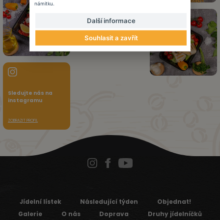
námitku.
Další informace
Souhlasit a zavřít
Sledujte nás na
instagramu
ZOBRAZIT PROFIL
Jídelní lístek
Následující týden
Objednat!
Galerie
O nás
Doprava
Druhy jídelníčků