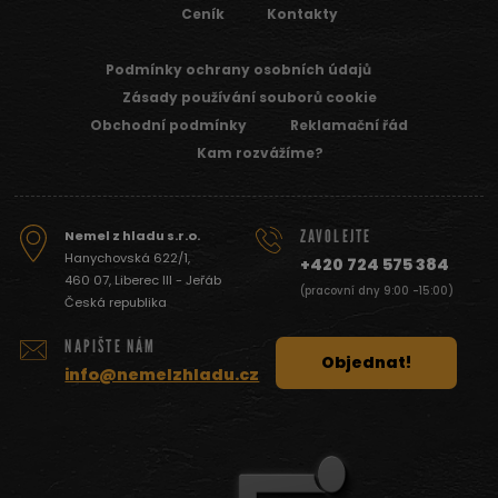
Ceník
Kontakty
Podmínky ochrany osobních údajů
Zásady používání souborů cookie
Obchodní podmínky
Reklamační řád
Kam rozvážíme?
ZAVOLEJTE
Nemel z hladu s.r.o.
Hanychovská 622/1,
+420 724 575 384
460 07, Liberec III - Jeřáb
(pracovní dny 9:00 -15:00)
Česká republika
NAPIŠTE NÁM
Objednat!
info@nemelzhladu.cz